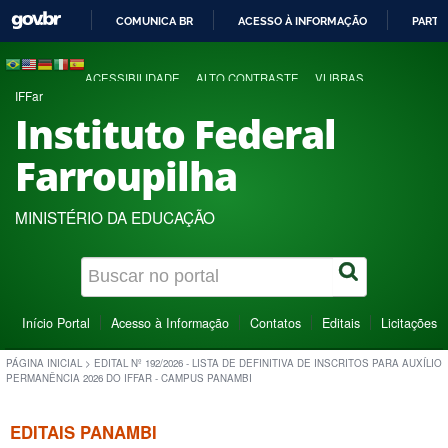
COMUNICA BR
ACESSO À INFORMAÇÃO
PARTI
IR
PARA
ACESSIBILIDADE
ALTO CONTRASTE
VLIBRAS
O
IFFar
CONTEÚDO
Instituto Federal
Farroupilha
MINISTÉRIO DA EDUCAÇÃO
Início Portal
Acesso à Informação
Contatos
Editais
Licitações
PÁGINA INICIAL
>
EDITAL Nº 192/2026 - LISTA DE DEFINITIVA DE INSCRITOS PARA AUXÍLIO
PERMANÊNCIA 2026 DO IFFAR - CAMPUS PANAMBI
EDITAIS PANAMBI