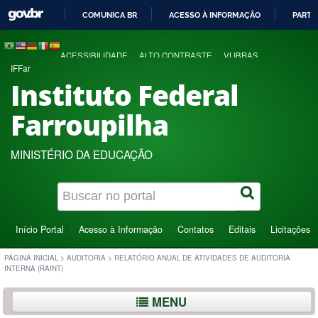
COMUNICA BR
ACESSO À INFORMAÇÃO
PARTI
IR
PARA
ACESSIBILIDADE
ALTO CONTRASTE
VLIBRAS
O
IFFar
CONTEÚDO
Instituto Federal
Farroupilha
MINISTÉRIO DA EDUCAÇÃO
Início Portal
Acesso à Informação
Contatos
Editais
Licitações
PÁGINA INICIAL
>
AUDITORIA
>
RELATÓRIO ANUAL DE ATIVIDADES DE AUDITORIA
INTERNA (RAINT)
MENU