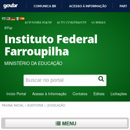
COMUNICA BR
ACESSO À INFORMAÇÃO
PARTI
IR
PARA
ACESSIBILIDADE
ALTO CONTRASTE
VLIBRAS
O
IFFar
CONTEÚDO
Instituto Federal
Farroupilha
MINISTÉRIO DA EDUCAÇÃO
Início Portal
Acesso à Informação
Contatos
Editais
Licitações
PÁGINA INICIAL
>
AUDITORIA
>
LEGISLAÇÃO
MENU