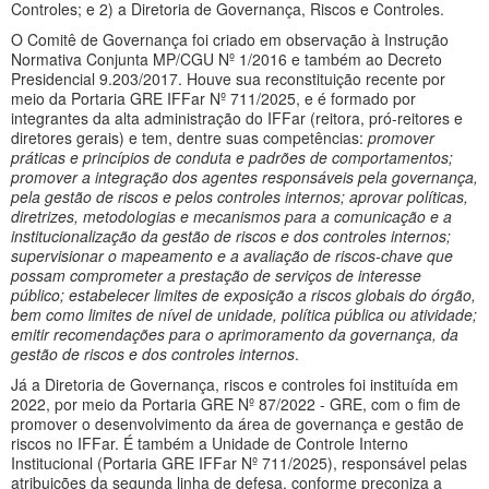
Controles; e 2) a Diretoria de Governança, Riscos e Controles.
O Comitê de Governança foi criado em observação à Instrução
Normativa Conjunta MP/CGU Nº 1/2016 e também ao Decreto
Presidencial 9.203/2017. Houve sua reconstituição recente por
meio da Portaria GRE IFFar Nº 711/2025, e é formado por
integrantes da alta administração do IFFar (reitora, pró-reitores e
diretores gerais) e tem, dentre suas competências:
promover
práticas e princípios de conduta e padrões de comportamentos;
promover a integração dos agentes responsáveis pela governança,
pela gestão de riscos e pelos controles internos; aprovar políticas,
diretrizes, metodologias e mecanismos para a comunicação e a
institucionalização da gestão de riscos e dos controles internos;
supervisionar o mapeamento e a avaliação de riscos-chave que
possam comprometer a prestação de serviços de interesse
público; estabelecer limites de exposição a riscos globais do órgão,
bem como limites de nível de unidade, política pública ou atividade;
emitir recomendações para o aprimoramento da governança, da
gestão de riscos e dos controles internos
.
Já a Diretoria de Governança, riscos e controles foi instituída em
2022, por meio da Portaria GRE Nº 87/2022 - GRE, com o fim de
promover o desenvolvimento da área de governança e gestão de
riscos no IFFar. É também a Unidade de Controle Interno
Institucional (Portaria GRE IFFar Nº 711/2025), responsável pelas
atribuições da segunda linha de defesa, conforme preconiza a