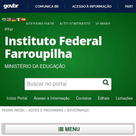
COMUNICA BR
ACESSO À INFORMAÇÃO
PARTI
IR
PARA
ACESSIBILIDADE
ALTO CONTRASTE
VLIBRAS
O
IFFar
CONTEÚDO
Instituto Federal
Farroupilha
MINISTÉRIO DA EDUCAÇÃO
Início Portal
Acesso à Informação
Contatos
Editais
Licitações
PÁGINA INICIAL
>
AÇÕES E PROGRAMAS
>
GOVERNANÇA
MENU