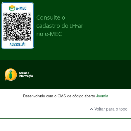
Desenvolvido com o CMS de código aberto
Joomla
Voltar para o topo