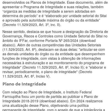
desenvolvidos os Planos de Integridade. Esse documento, além de
apresentar o Programa de Integridade e suas relações, também
“organiza as medidas de integridade a serem adotadas em
determina do período” e é “elaborado por unidade setorial do Sitai
e aprovado pela autoridade máxima do órgão ou da entidade”
(Decreto 11.529/2023, Art. 3º, inc. II).
Nesse sentido, destaca-se que houve a designação da Diretoria de
Governança, Riscos e Controles como Unidade Setorial do Sitai no
âmbito do IFFar, conforme Portaria Nº 265/2024 (download
abaixo)). Além de outras competências das Unidades Setoriais
(11.529/2023, Art. 8º), destacam-se duas delas: "articular-se com
as demais unidades do órgão ou da entidade que desempenhem
funções de integridade, com vistas à obtenção de informações
necessárias à estruturação e ao monitoramento do programa de
integridade" (Decreto 11.529/2023, Art. 8º, Inciso II); e "elaborar e
revisar, periodicamente, o plano de integridade" (Decreto
11.529/2023, Art. 8º, Inciso V).
Plano de Integridade
Com relação ao Plano de Integridade, o Instituto Federal
Farroupilha fixou um ponto de partida ao publicar o Plano de
Integridade 2018-2019 (download abaixo). Em 2024 realizamos
uma atualização desse Plano, objetivando uma política
permanente de integridade, com o anseio de que a intolerância a