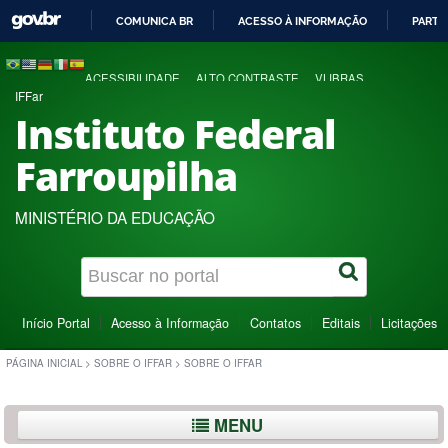
COMUNICA BR
ACESSO À INFORMAÇÃO
PARTI
IR
PARA
ACESSIBILIDADE
ALTO CONTRASTE
VLIBRAS
O
IFFar
CONTEÚDO
Instituto Federal
Farroupilha
MINISTÉRIO DA EDUCAÇÃO
Início Portal
Acesso à Informação
Contatos
Editais
Licitações
PÁGINA INICIAL
>
SOBRE O IFFAR
>
SOBRE O IFFAR
MENU