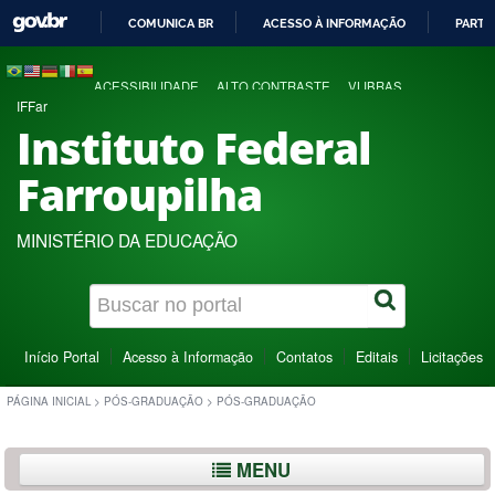
COMUNICA BR
ACESSO À INFORMAÇÃO
PARTI
IR
PARA
ACESSIBILIDADE
ALTO CONTRASTE
VLIBRAS
O
IFFar
CONTEÚDO
Instituto Federal
Farroupilha
MINISTÉRIO DA EDUCAÇÃO
Início Portal
Acesso à Informação
Contatos
Editais
Licitações
PÁGINA INICIAL
>
PÓS-GRADUAÇÃO
>
PÓS-GRADUAÇÃO
MENU