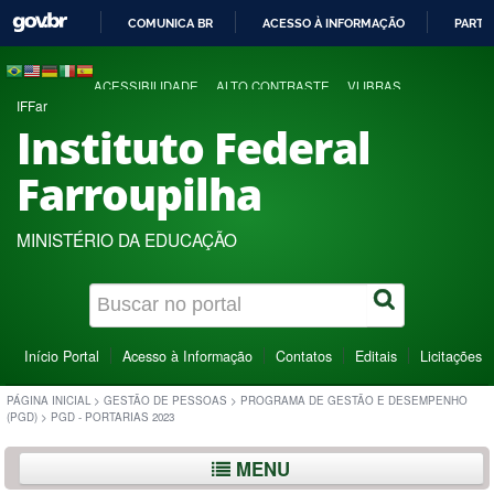
COMUNICA BR
ACESSO À INFORMAÇÃO
PARTI
IR
PARA
ACESSIBILIDADE
ALTO CONTRASTE
VLIBRAS
O
IFFar
CONTEÚDO
Instituto Federal
Farroupilha
MINISTÉRIO DA EDUCAÇÃO
Início Portal
Acesso à Informação
Contatos
Editais
Licitações
PÁGINA INICIAL
>
GESTÃO DE PESSOAS
>
PROGRAMA DE GESTÃO E DESEMPENHO
(PGD)
>
PGD - PORTARIAS 2023
MENU