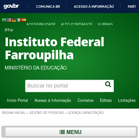
COMUNICA BR
ACESSO À INFORMAÇÃO
PARTI
IR
PARA
ACESSIBILIDADE
ALTO CONTRASTE
VLIBRAS
O
IFFar
CONTEÚDO
Instituto Federal
Farroupilha
MINISTÉRIO DA EDUCAÇÃO
Início Portal
Acesso à Informação
Contatos
Editais
Licitações
PÁGINA INICIAL
>
GESTÃO DE PESSOAS
>
LICENÇA CAPACITAÇÃO
MENU