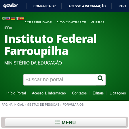
COMUNICA BR
ACESSO À INFORMAÇÃO
PARTI
IR
PARA
ACESSIBILIDADE
ALTO CONTRASTE
VLIBRAS
O
IFFar
CONTEÚDO
Instituto Federal
Farroupilha
MINISTÉRIO DA EDUCAÇÃO
Início Portal
Acesso à Informação
Contatos
Editais
Licitações
PÁGINA INICIAL
>
GESTÃO DE PESSOAS
>
FORMULÁRIOS
MENU