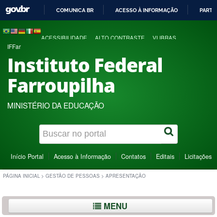
COMUNICA BR
ACESSO À INFORMAÇÃO
PARTI
IR
PARA
ACESSIBILIDADE
ALTO CONTRASTE
VLIBRAS
O
IFFar
CONTEÚDO
Instituto Federal
Farroupilha
MINISTÉRIO DA EDUCAÇÃO
Início Portal
Acesso à Informação
Contatos
Editais
Licitações
PÁGINA INICIAL
>
GESTÃO DE PESSOAS
>
APRESENTAÇÃO
MENU