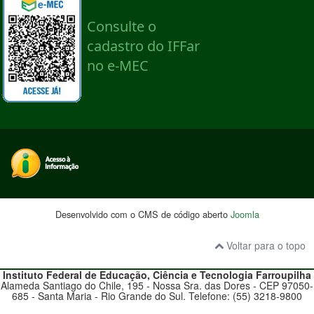
Desenvolvido com o CMS de código aberto
Joomla
Voltar para o topo
Instituto Federal de Educação, Ciência e Tecnologia
Farroupilha
Alameda Santiago do Chile, 195 - Nossa Sra. das Dores - CEP 97050-
685 - Santa Maria - Rio Grande do Sul. Telefone: (55) 3218-9800