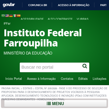
COMUNICA BR
ACESSO À INFORMAÇÃO
PARTI
IR
PARA
ACESSIBILIDADE
ALTO CONTRASTE
VLIBRAS
O
IFFar
CONTEÚDO
Instituto Federal
Farroupilha
MINISTÉRIO DA EDUCAÇÃO
Início Portal
Acesso à Informação
Contatos
Editais
Licitações
PÁGINA INICIAL
>
EDITAIS
>
EDITAL Nº 205/2026 - FASE II DO PROCESSO DE SELEÇÃO DE
PROPOSTAS PARA O DESENVOLVIMENTO DE PROJETOS VOLTADOS À PESQUISA
APLICADA, DESENVOLVIMENTO TECNOLÓGICO E INOVAÇÃO (PD&I) COM INSTITUIÇÕES
PARCEIRAS DEMANDANTES - HOMOLOGAÇÃO FINAL
MENU