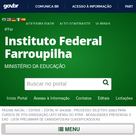
COMUNICA BR
ACESSO À INFORMAÇÃO
PARTI
IR
PARA
ACESSIBILIDADE
ALTO CONTRASTE
VLIBRAS
O
IFFar
CONTEÚDO
Instituto Federal
Farroupilha
MINISTÉRIO DA EDUCAÇÃO
Início Portal
Acesso à Informação
Contatos
Editais
Licitações
PÁGINA INICIAL
>
EDITAIS
>
EDITAL Nº 204/2026 - PROCESSO SELETIVO 2026/2 PARA
CURSOS DE PÓS-GRADUAÇÃO LATO SENSU DO IFFAR - MODALIDADES PRESENCIAL E
EAD - LISTA PRELIMINAR DE CANDIDATOS/AS CLASSIFICADOS/AS
MENU