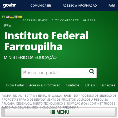
COMUNICA BR
ACESSO À INFORMAÇÃO
PARTI
IR
PARA
ACESSIBILIDADE
ALTO CONTRASTE
VLIBRAS
O
IFFar
CONTEÚDO
Instituto Federal
Farroupilha
MINISTÉRIO DA EDUCAÇÃO
Início Portal
Acesso à Informação
Contatos
Editais
Licitações
PÁGINA INICIAL
>
EDITAIS
>
EDITAL Nº 203/2026 - FASE II DO PROCESSO DE SELEÇÃO DE
PROPOSTAS PARA O DESENVOLVIMENTO DE PROJETOS VOLTADOS À PESQUISA
APLICADA, DESENVOLVIMENTO TECNOLÓGICO E INOVAÇÃO (PD&I) COM INSTITUIÇÕES
PARCEIRAS DEMANDANTES - HOMOLOGAÇÃO PRELIMINAR
MENU