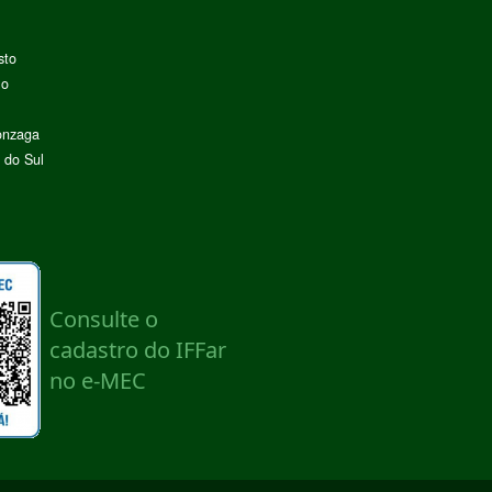
sto
lo
onzaga
 do Sul