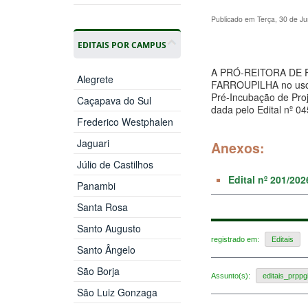
Publicado em Terça, 30 de J
EDITAIS POR CAMPUS
A PRÓ-REITORA DE 
Alegrete
FARROUPILHA no uso d
Pré-Incubação de Proj
Caçapava do Sul
dada pelo Edital nº 0
Frederico Westphalen
Jaguari
Anexos:
Júlio de Castilhos
Edital nº 201/20
Panambi
Santa Rosa
Santo Augusto
registrado em:
Editais
Santo Ângelo
São Borja
Assunto(s):
editais_prppg
São Luiz Gonzaga