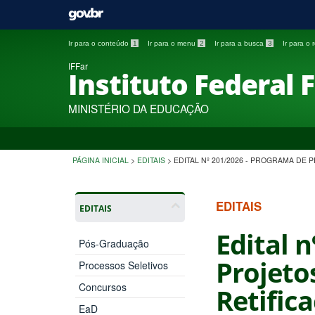
Ir para o conteúdo
1
Ir para o menu
2
Ir para a busca
3
Ir para o
IFFar
Instituto Federal 
MINISTÉRIO DA EDUCAÇÃO
PÁGINA INICIAL
>
EDITAIS
>
EDITAL Nº 201/2026 - PROGRAMA DE 
EDITAIS
EDITAIS
Edital 
Pós-Graduação
Projetos
Processos Seletivos
Concursos
Retific
EaD