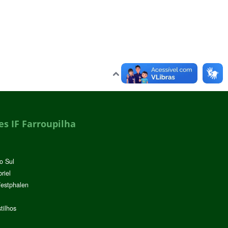
Voltar para o topo
s IF Farroupilha
o Sul
riel
Westphalen
tilhos