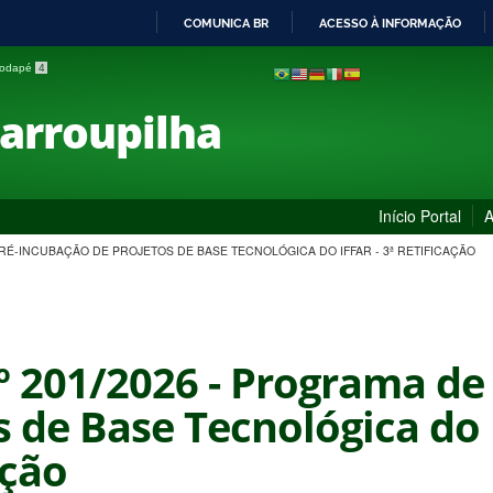
COMUNICA BR
ACESSO À INFORMAÇÃO
IR
 rodapé
4
PARA
O
Farroupilha
CONTEÚDO
Início Portal
A
PRÉ-INCUBAÇÃO DE PROJETOS DE BASE TECNOLÓGICA DO IFFAR - 3ª RETIFICAÇÃO
nº 201/2026 - Programa d
 de Base Tecnológica do I
ação