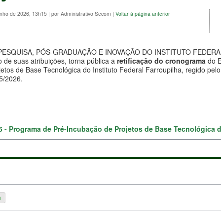
unho de 2026, 13h15
|
por Administrativo Secom
|
Voltar à página anterior
PESQUISA, PÓS-GRADUAÇÃO E INOVAÇÃO DO INSTITUTO FEDERA
e suas atribuições, torna pública a
retificação do cronograma
do E
etos de Base Tecnológica do Instituto Federal Farroupilha, regido pel
45/2026.
26 - Programa de Pré-Incubação de Projetos de Base Tecnológica do
i