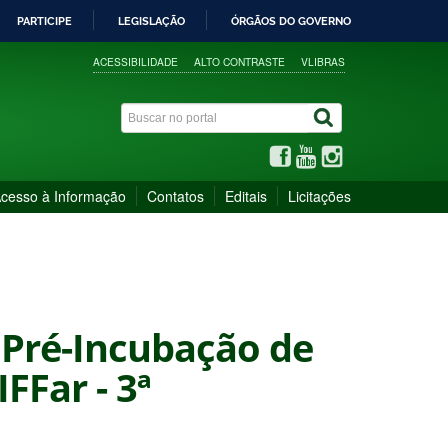
PARTICIPE
LEGISLAÇÃO
ÓRGÃOS DO GOVERNO
ACESSIBILIDADE
ALTO CONTRASTE
VLIBRAS
cesso à Informação
Contatos
Editais
Licitações
e Pré-Incubação de
FFar - 3ª