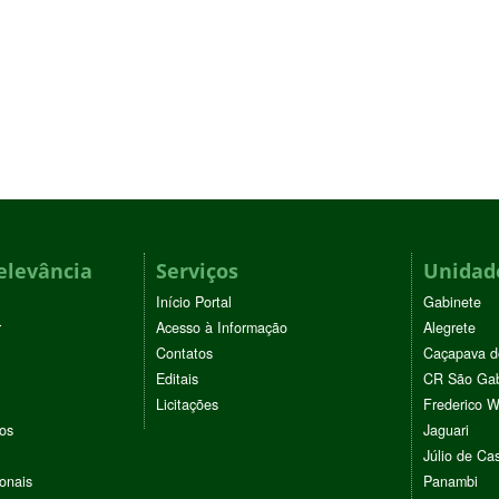
elevância
Serviços
Unidade
Início Portal
Gabinete
r
Acesso à Informação
Alegrete
Contatos
Caçapava d
Editais
CR São Gab
Licitações
Frederico 
vos
Jaguari
Júlio de Cas
ionais
Panambi