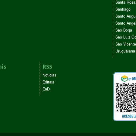
Santa Rosa
Santiago
Santo Augu
Santo Ânge
São Borja
São Luiz G
São Vicente
Uruguaiana
ais
RSS
Noticias
Editais
EaD