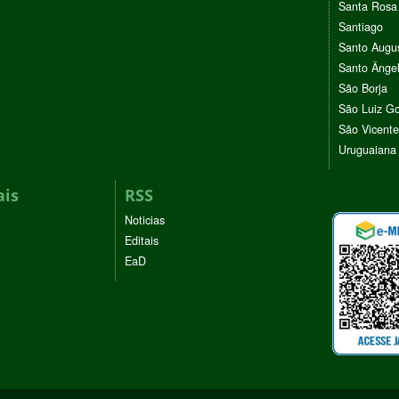
Santa Rosa
Santiago
Santo Augu
Santo Ânge
São Borja
São Luiz G
São Vicente
Uruguaiana
ais
RSS
Noticias
Editais
EaD