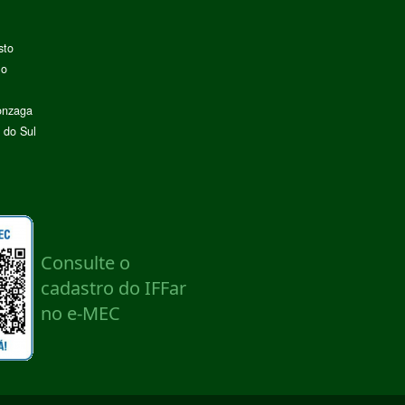
sto
lo
onzaga
 do Sul