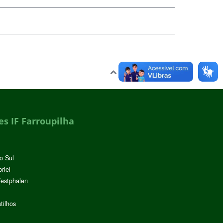
Voltar para o topo
s IF Farroupilha
o Sul
riel
Westphalen
tilhos