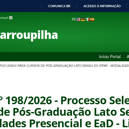
COMUNICA BR
ACESSO À INFORMAÇÃO
IR
 rodapé
4
PARA
O
Farroupilha
CONTEÚDO
Início Portal
A
ETIVO 2026/2 PARA CURSOS DE PÓS-GRADUAÇÃO LATO SENSU DO IFFAR - MODALIDADE
nº 198/2026 - Processo Sel
de Pós-Graduação Lato Se
ades Presencial e EaD - Li