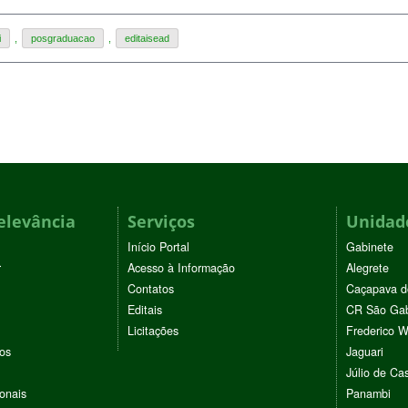
i
,
posgraduacao
,
editaisead
elevância
Serviços
Unidade
Início Portal
Gabinete
r
Acesso à Informação
Alegrete
Contatos
Caçapava d
Editais
CR São Gab
Licitações
Frederico 
vos
Jaguari
Júlio de Cas
ionais
Panambi