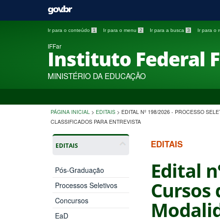
Ir para o conteúdo
1
Ir para o menu
2
Ir para a busca
3
Ir para o
IFFar
Instituto Federal 
MINISTÉRIO DA EDUCAÇÃO
PÁGINA INICIAL
>
EDITAIS
>
EDITAL Nº 198/2026 - PROCESSO SEL
CLASSIFICADOS PARA ENTREVISTA
EDITAIS
EDITAIS
Edital 
Pós-Graduação
Cursos 
Processos Seletivos
Concursos
Modalid
EaD