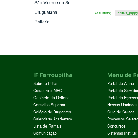
São Vicente do Sul
Uruguaiana
Assunto(s):
editais_prppg
Reitoria
IF Farroupilha
Menu de R
Sobre o IFFar
Portal do Aluno
Cadastro e-MEC
Portal do Servido
Gabinete da Reitoria
Portal do Egresso
Conselho Superior
Nossas Unidades
Colégio de Dirigentes
Guia de Cursos
Calendário Acadêmico
Processos Seleti
Lista de Ramais
Concursos
Comunicação
Sistemas Instituc