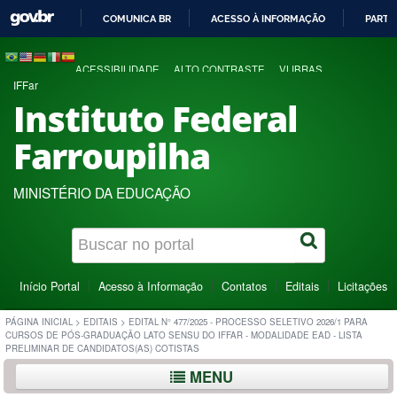
COMUNICA BR
ACESSO À INFORMAÇÃO
PARTI
IR
PARA
ACESSIBILIDADE
ALTO CONTRASTE
VLIBRAS
O
IFFar
CONTEÚDO
Instituto Federal
Farroupilha
MINISTÉRIO DA EDUCAÇÃO
Início Portal
Acesso à Informação
Contatos
Editais
Licitações
PÁGINA INICIAL
>
EDITAIS
>
EDITAL N° 477/2025 - PROCESSO SELETIVO 2026/1 PARA
CURSOS DE PÓS-GRADUAÇÃO LATO SENSU DO IFFAR - MODALIDADE EAD - LISTA
PRELIMINAR DE CANDIDATOS(AS) COTISTAS
MENU