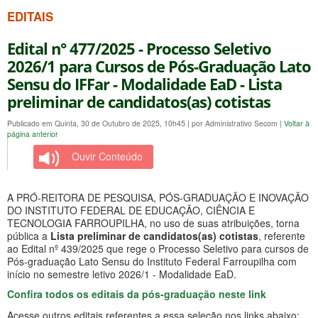
EDITAIS
Edital n° 477/2025 - Processo Seletivo
2026/1 para Cursos de Pós-Graduação Lato
Sensu do IFFar - Modalidade EaD - Lista
preliminar de candidatos(as) cotistas
Publicado em Quinta, 30 de Outubro de 2025, 10h45
|
por Administrativo Secom
|
Voltar à
página anterior
Ouvir Conteúdo
A PRÓ-REITORA DE PESQUISA, PÓS-GRADUAÇÃO E INOVAÇÃO
DO INSTITUTO FEDERAL DE EDUCAÇÃO, CIÊNCIA E
TECNOLOGIA FARROUPILHA, no uso de suas atribuições, torna
pública a
Lista preliminar de candidatos(as) cotistas
, referente
ao Edital nº 439/2025 que rege o Processo Seletivo para cursos de
Pós-graduação Lato Sensu do Instituto Federal Farroupilha com
início no semestre letivo 2026/1 - Modalidade EaD.
Confira todos os editais da pós-graduação neste link
Acesse outros editais referentes a essa seleção nos links abaixo: