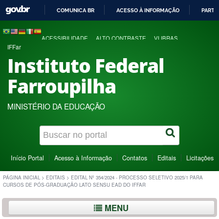
COMUNICA BR
ACESSO À INFORMAÇÃO
PARTI
IR
PARA
ACESSIBILIDADE
ALTO CONTRASTE
VLIBRAS
O
IFFar
CONTEÚDO
Instituto Federal
Farroupilha
MINISTÉRIO DA EDUCAÇÃO
Início Portal
Acesso à Informação
Contatos
Editais
Licitações
PÁGINA INICIAL
>
EDITAIS
>
EDITAL Nº 354/2024 - PROCESSO SELETIVO 2025/1 PARA
CURSOS DE PÓS-GRADUAÇÃO LATO SENSU EAD DO IFFAR
MENU