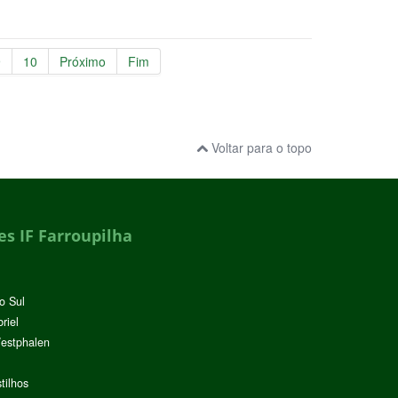
9
10
Próximo
Fim
Voltar para o topo
s IF Farroupilha
o Sul
riel
Westphalen
tilhos