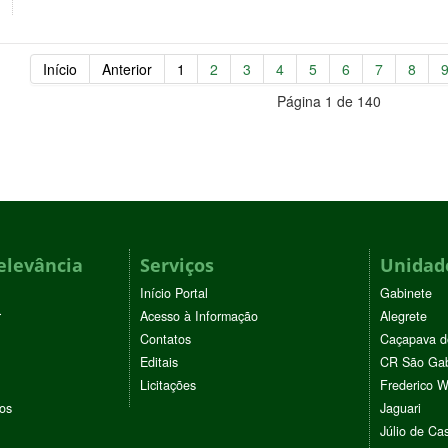
Início
Anterior
1
2
3
4
5
6
7
8
Página 1 de 140
elevância
Serviços
Unidade
Início Portal
Gabinete
r
Acesso à Informação
Alegrete
Contatos
Caçapava d
Editais
CR São Gab
Licitações
Frederico 
vos
Jaguari
Júlio de Cas