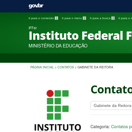
Ir para o conteúdo
1
Ir para o menu
2
Ir para a busca
3
Ir para o
IFFar
Instituto Federal 
MINISTÉRIO DA EDUCAÇÃO
PÁGINA INICIAL
>
CONTATOS
>
GABINETE DA REITORA
Contat
Categoria:
Contatos pr