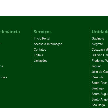
elevância
Serviços
Unidade
Início Portal
Gabinete
r
Acesso à Informação
Alegrete
Contatos
Caçapava d
Editais
CR São Gab
Licitações
Frederico 
vos
Jaguari
Júlio de Cas
ionais
Panambi
Santa Rosa
Santiago
Santo Augu
Santo Ânge
São Borja