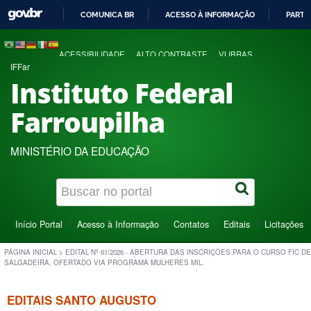
COMUNICA BR
ACESSO À INFORMAÇÃO
PARTI
IR
PARA
ACESSIBILIDADE
ALTO CONTRASTE
VLIBRAS
O
IFFar
CONTEÚDO
Instituto Federal
Farroupilha
MINISTÉRIO DA EDUCAÇÃO
Início Portal
Acesso à Informação
Contatos
Editais
Licitações
PÁGINA INICIAL
>
EDITAL Nº 61/2026 - ABERTURA DAS INSCRIÇÕES PARA O CURSO FIC DE
SALGADEIRA, OFERTADO VIA PROGRAMA MULHERES MIL.
EDITAIS SANTO AUGUSTO