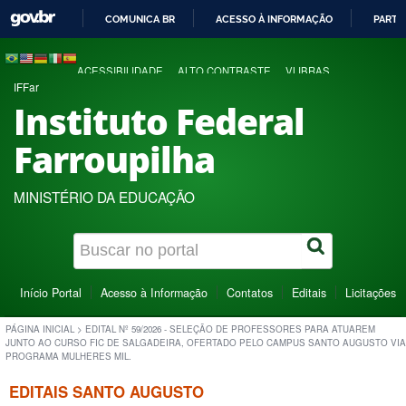
COMUNICA BR
ACESSO À INFORMAÇÃO
PARTI
IR
PARA
ACESSIBILIDADE
ALTO CONTRASTE
VLIBRAS
O
IFFar
CONTEÚDO
Instituto Federal
Farroupilha
MINISTÉRIO DA EDUCAÇÃO
Início Portal
Acesso à Informação
Contatos
Editais
Licitações
PÁGINA INICIAL
>
EDITAL Nº 59/2026 - SELEÇÃO DE PROFESSORES PARA ATUAREM
JUNTO AO CURSO FIC DE SALGADEIRA, OFERTADO PELO CAMPUS SANTO AUGUSTO VIA
PROGRAMA MULHERES MIL.
EDITAIS SANTO AUGUSTO