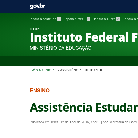
Ir para o conteúdo
1
Ir para o menu
2
Ir para a busca
3
Ir para o
IFFar
Instituto Federal 
MINISTÉRIO DA EDUCAÇÃO
PÁGINA INICIAL
>
ASSISTÊNCIA ESTUDANTIL
ENSINO
Assistência Estudan
Publicado em Terça, 12 de Abril de 2016, 15h31
|
por Secretaria de Com