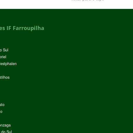
s IF Farroupilha
o Sul
riel
Westphalen
tilhos
sto
lo
onzaga
 do Sul