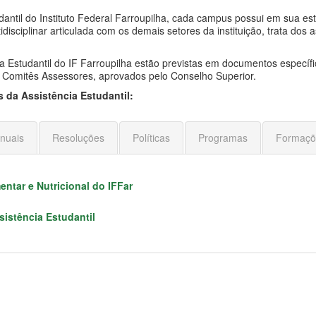
antil do Instituto Federal Farroupilha, cada campus possui em sua e
isciplinar articulada com os demais setores da instituição, trata dos
cia Estudantil do IF Farroupilha estão previstas em documentos especí
os Comitês Assessores, aprovados pelo Conselho Superior.
 da Assistência Estudantil:
nuais
Resoluções
Políticas
Programas
Formaçõ
tar e Nutricional do IFFar
istência Estudantil