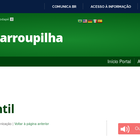
COMUNICA BR
ACESSO À INFORMAÇÃO
IR
 rodapé
4
PARA
O
Farroupilha
CONTEÚDO
Início Portal
A
til
unicação
|
Voltar à página anterior
Ou