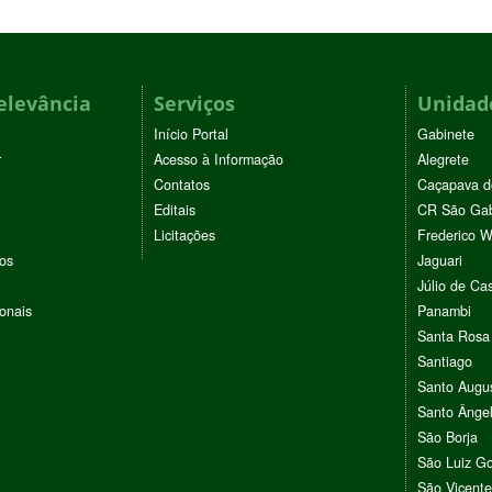
elevância
Serviços
Unidade
Início Portal
Gabinete
r
Acesso à Informação
Alegrete
Contatos
Caçapava d
Editais
CR São Gab
Licitações
Frederico 
vos
Jaguari
Júlio de Cas
ionais
Panambi
Santa Rosa
Santiago
Santo Augu
Santo Ânge
São Borja
São Luiz G
São Vicente