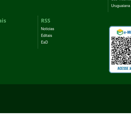
Uruguaiana
ais
RSS
Noticias
Editais
EaD