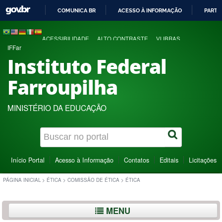
COMUNICA BR
ACESSO À INFORMAÇÃO
PARTI
IR
PARA
ACESSIBILIDADE
ALTO CONTRASTE
VLIBRAS
O
IFFar
CONTEÚDO
Instituto Federal
Farroupilha
MINISTÉRIO DA EDUCAÇÃO
Início Portal
Acesso à Informação
Contatos
Editais
Licitações
PÁGINA INICIAL
>
ÉTICA
>
COMISSÃO DE ÉTICA
>
ÉTICA
MENU