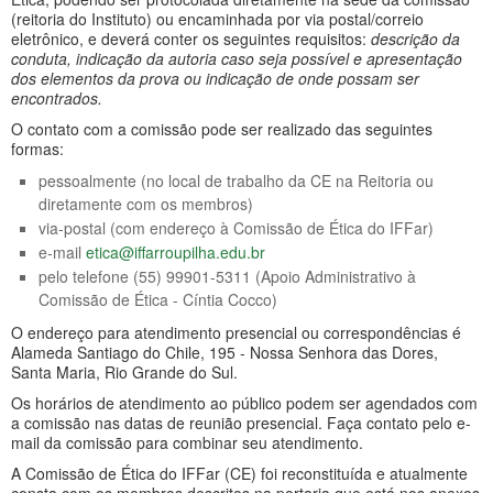
(reitoria do Instituto) ou encaminhada por via postal/correio
eletrônico, e deverá conter os seguintes requisitos:
descrição da
conduta, indicação da autoria caso seja possível e apresentação
dos elementos da prova ou indicação de onde possam ser
encontrados.
O contato com a comissão pode ser realizado das seguintes
formas:
pessoalmente (no local de trabalho da CE na Reitoria ou
diretamente com os membros)
via-postal (com endereço à Comissão de Ética do IFFar)
e-mail
etica@iffarroupilha.edu.br
pelo telefone (55) 99901-5311 (Apoio Administrativo à
Comissão de Ética - Cíntia Cocco)
O endereço para atendimento presencial ou correspondências é
Alameda Santiago do Chile, 195 - Nossa Senhora das Dores,
Santa Maria, Rio Grande do Sul.
Os horários de atendimento ao público podem ser agendados com
a comissão nas datas de reunião presencial. Faça contato pelo e-
mail da comissão para combinar seu atendimento.
A Comissão de Ética do IFFar (CE) foi reconstituída e atualmente
consta com os membros descritos na portaria que está nos anexos