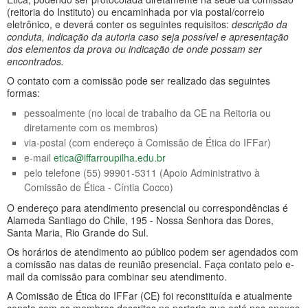
(reitoria do Instituto) ou encaminhada por via postal/correio
eletrônico, e deverá conter os seguintes requisitos:
descrição da
conduta, indicação da autoria caso seja possível e apresentação
dos elementos da prova ou indicação de onde possam ser
encontrados.
O contato com a comissão pode ser realizado das seguintes
formas:
pessoalmente (no local de trabalho da CE na Reitoria ou
diretamente com os membros)
via-postal (com endereço à Comissão de Ética do IFFar)
e-mail
etica@iffarroupilha.edu.br
pelo telefone (55) 99901-5311 (Apoio Administrativo à
Comissão de Ética - Cíntia Cocco)
O endereço para atendimento presencial ou correspondências é
Alameda Santiago do Chile, 195 - Nossa Senhora das Dores,
Santa Maria, Rio Grande do Sul.
Os horários de atendimento ao público podem ser agendados com
a comissão nas datas de reunião presencial. Faça contato pelo e-
mail da comissão para combinar seu atendimento.
A Comissão de Ética do IFFar (CE) foi reconstituída e atualmente
consta com os membros descritos na portaria que está nos anexos