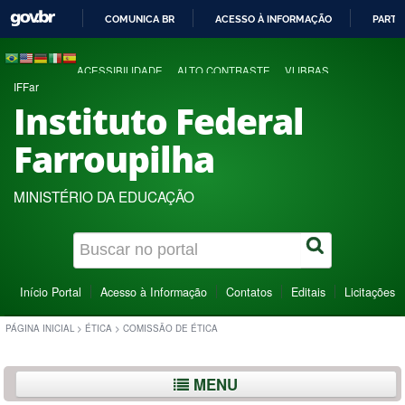
COMUNICA BR
ACESSO À INFORMAÇÃO
PARTI
IR
PARA
ACESSIBILIDADE
ALTO CONTRASTE
VLIBRAS
O
IFFar
CONTEÚDO
Instituto Federal
Farroupilha
MINISTÉRIO DA EDUCAÇÃO
Início Portal
Acesso à Informação
Contatos
Editais
Licitações
PÁGINA INICIAL
>
ÉTICA
>
COMISSÃO DE ÉTICA
MENU