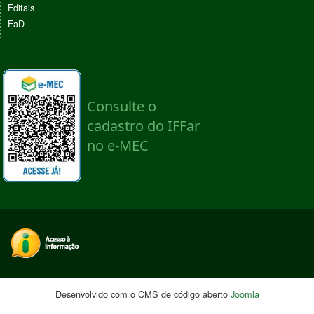
Editais
EaD
Desenvolvido com o CMS de código aberto
Joomla