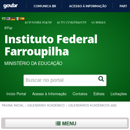
COMUNICA BR
ACESSO À INFORMAÇÃO
PARTI
IR
PARA
ACESSIBILIDADE
ALTO CONTRASTE
VLIBRAS
O
IFFar
CONTEÚDO
Instituto Federal
Farroupilha
MINISTÉRIO DA EDUCAÇÃO
Início Portal
Acesso à Informação
Contatos
Editais
Licitações
PÁGINA INICIAL
>
CALENDÁRIO ACADÊMICO
>
CALENDÁRIOS ACADÊMICOS 2025
MENU