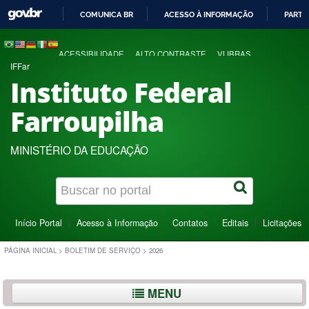
COMUNICA BR
ACESSO À INFORMAÇÃO
PARTI
IR
PARA
ACESSIBILIDADE
ALTO CONTRASTE
VLIBRAS
O
IFFar
CONTEÚDO
Instituto Federal
Farroupilha
MINISTÉRIO DA EDUCAÇÃO
Início Portal
Acesso à Informação
Contatos
Editais
Licitações
PÁGINA INICIAL
>
BOLETIM DE SERVIÇO
>
2026
MENU