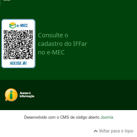
Desenvolvido com o CMS de código aberto
Joomla
Voltar para o topo