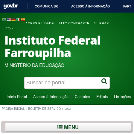
COMUNICA BR
ACESSO À INFORMAÇÃO
PARTI
IR
PARA
ACESSIBILIDADE
ALTO CONTRASTE
VLIBRAS
O
IFFar
CONTEÚDO
Instituto Federal
Farroupilha
MINISTÉRIO DA EDUCAÇÃO
Início Portal
Acesso à Informação
Contatos
Editais
Licitações
PÁGINA INICIAL
>
BOLETIM DE SERVIÇO
>
2023
MENU