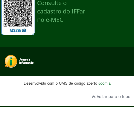
Desenvolvido com o CMS de código aberto
Joomla
Voltar para o topo