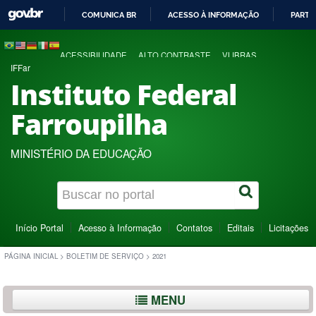
COMUNICA BR
ACESSO À INFORMAÇÃO
PARTI
IR
PARA
ACESSIBILIDADE
ALTO CONTRASTE
VLIBRAS
O
IFFar
CONTEÚDO
Instituto Federal
Farroupilha
MINISTÉRIO DA EDUCAÇÃO
Início Portal
Acesso à Informação
Contatos
Editais
Licitações
PÁGINA INICIAL
>
BOLETIM DE SERVIÇO
>
2021
MENU