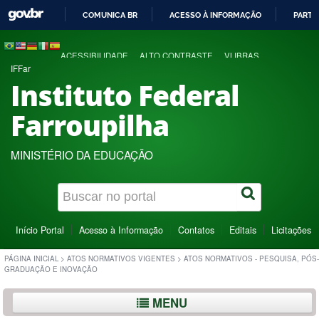
COMUNICA BR
ACESSO À INFORMAÇÃO
PARTI
IR
PARA
ACESSIBILIDADE
ALTO CONTRASTE
VLIBRAS
O
IFFar
CONTEÚDO
Instituto Federal
Farroupilha
MINISTÉRIO DA EDUCAÇÃO
Início Portal
Acesso à Informação
Contatos
Editais
Licitações
PÁGINA INICIAL
>
ATOS NORMATIVOS VIGENTES
>
ATOS NORMATIVOS - PESQUISA, PÓS-
GRADUAÇÃO E INOVAÇÃO
MENU