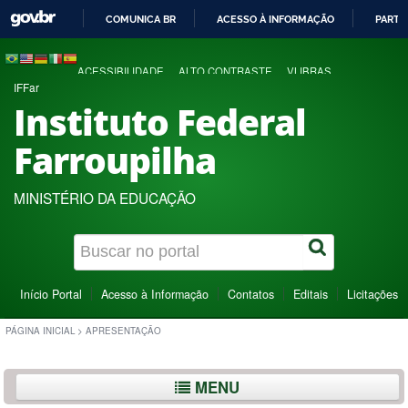
COMUNICA BR
ACESSO À INFORMAÇÃO
PARTI
IR
PARA
ACESSIBILIDADE
ALTO CONTRASTE
VLIBRAS
O
IFFar
CONTEÚDO
Instituto Federal
Farroupilha
MINISTÉRIO DA EDUCAÇÃO
Início Portal
Acesso à Informação
Contatos
Editais
Licitações
PÁGINA INICIAL
>
APRESENTAÇÃO
MENU