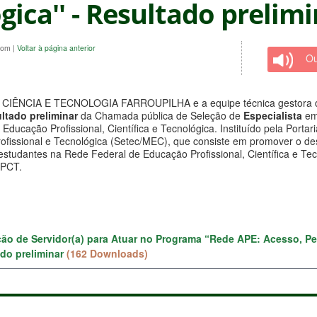
gica'' - Resultado prelim
ecom
|
Voltar à página anterior
Ou
ÊNCIA E TECNOLOGIA FARROUPILHA e a equipe técnica gestora d
ultado preliminar
da Chamada pública de Seleção de
Especialista
e
ucação Profissional, Científica e Tecnológica. Instituído pela Portar
issional e Tecnológica (Setec/MEC), que consiste em promover o dese
estudantes na Rede Federal de Educação Profissional, Científica e Te
EPCT.
eção de Servidor(a) para Atuar no Programa “Rede APE: Acesso, 
tado preliminar
(162 Downloads)