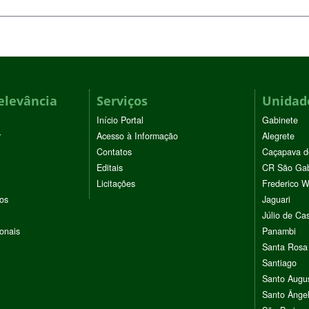
elevância
Serviços
Unidade
Início Portal
Gabinete
r
Acesso à Informação
Alegrete
Contatos
Caçapava d
Editais
CR São Gab
Licitações
Frederico 
vos
Jaguari
Júlio de Cas
ionais
Panambi
Santa Rosa
Santiago
Santo Augu
Santo Ânge