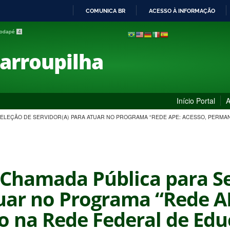
COMUNICA BR
ACESSO À INFORMAÇÃO
IR
 rodapé
4
PARA
O
Farroupilha
CONTEÚDO
Início Portal
A
A SELEÇÃO DE SERVIDOR(A) PARA ATUAR NO PROGRAMA “REDE APE: ACESSO, PERMA
- Chamada Pública para S
tuar no Programa “Rede A
o na Rede Federal de Educ