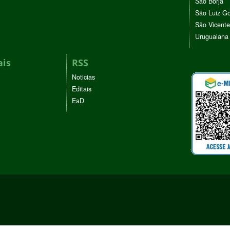
São Borja
São Luiz G
São Vicente
Uruguaiana
ais
RSS
Noticias
Editais
EaD