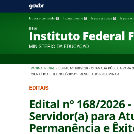
Ir para o conteúdo
1
Ir para o menu
2
Ir para a busca
3
Ir para o
IFFar
Instituto Federal 
MINISTÉRIO DA EDUCAÇÃO
PÁGINA INICIAL
>
EDITAL Nº 168/2026 - CHAMADA PÚBLICA PAR
CIENTÍFICA E TECNOLÓGICA'' - RESULTADO PRELIMINAR
EDITAIS
Edital nº 168/2026 
Servidor(a) para A
Permanência e Êxit