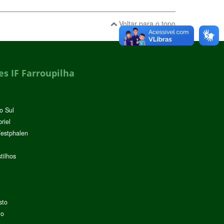
Voltar para o topo
s IF Farroupilha
o Sul
riel
Westphalen
tilhos
sto
lo