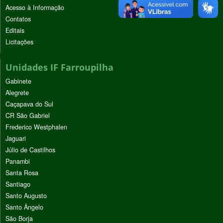
Acesso à Informação
Contatos
Editais
Licitações
Unidades IF Farroupilha
Gabinete
Alegrete
Caçapava do Sul
CR São Gabriel
Frederico Westphalen
Jaguari
Júlio de Castilhos
Panambi
Santa Rosa
Santiago
Santo Augusto
Santo Ângelo
São Borja