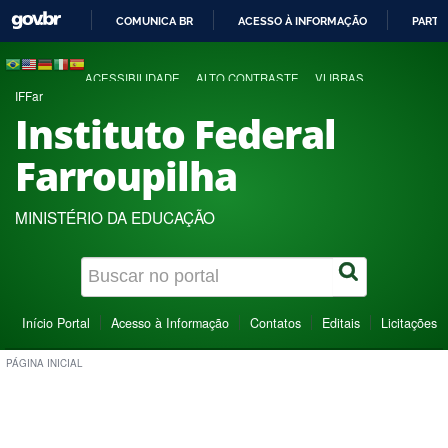
COMUNICA BR
ACESSO À INFORMAÇÃO
PARTI
IR
PARA
ACESSIBILIDADE
ALTO CONTRASTE
VLIBRAS
O
IFFar
CONTEÚDO
Instituto Federal
Farroupilha
MINISTÉRIO DA EDUCAÇÃO
Início Portal
Acesso à Informação
Contatos
Editais
Licitações
PÁGINA INICIAL