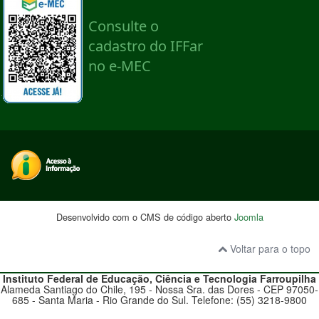
Desenvolvido com o CMS de código aberto
Joomla
Voltar para o topo
Instituto Federal de Educação, Ciência e Tecnologia
Farroupilha
Alameda Santiago do Chile, 195 - Nossa Sra. das Dores - CEP 97050-
685 - Santa Maria - Rio Grande do Sul. Telefone: (55) 3218-9800