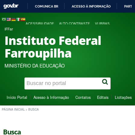
COMUNICA BR
ACESSO À INFORMAÇÃO
PARTI
IR
PARA
ACESSIBILIDADE
ALTO CONTRASTE
VLIBRAS
O
IFFar
CONTEÚDO
Instituto Federal
Farroupilha
MINISTÉRIO DA EDUCAÇÃO
Início Portal
Acesso à Informação
Contatos
Editais
Licitações
PÁGINA INICIAL
>
BUSCA
Busca