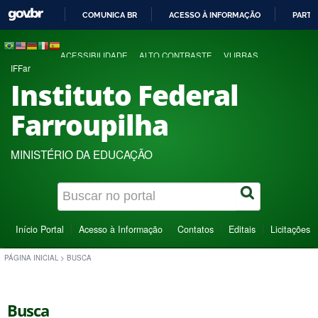
COMUNICA BR
ACESSO À INFORMAÇÃO
PARTI
IR
PARA
ACESSIBILIDADE
ALTO CONTRASTE
VLIBRAS
O
IFFar
CONTEÚDO
Instituto Federal
Farroupilha
MINISTÉRIO DA EDUCAÇÃO
Início Portal
Acesso à Informação
Contatos
Editais
Licitações
PÁGINA INICIAL
>
BUSCA
Busca