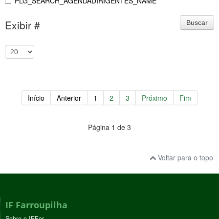
PLG_SEARCH_AGENDADIRIGENTES_NAME
Exibir #
Buscar
Início
Anterior
1
2
3
Próximo
Fim
Página 1 de 3
Voltar para o topo
IF Farroupilha
Sobre o IFFar